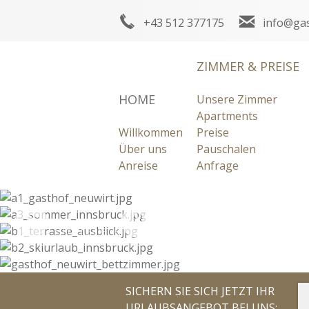
+43 512 377175
info@gas
ZIMMER & PREISE
HOME
Unsere Zimmer
Apartments
Willkommen
Preise
Über uns
Pauschalen
Anreise
Anfrage
Bildergalerie
Anreise
Wetter
SICHERN SIE SICH JETZT IHR
URLAUBSANGEBOT BEI UNS: