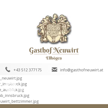
+43 512 377175
info@gasthofneuwirt.at
Bildergalerie
Anreise
Wetter